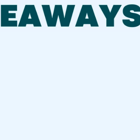
ys จากคอร์สยอดนิยม 3 คลาส
e